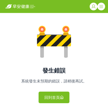
發生錯誤
系統發生未預期的錯誤，請稍後再試。
回到首頁