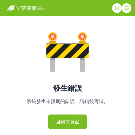
發生錯誤
系統發生未預期的錯誤，請稍後再試。
回到首頁