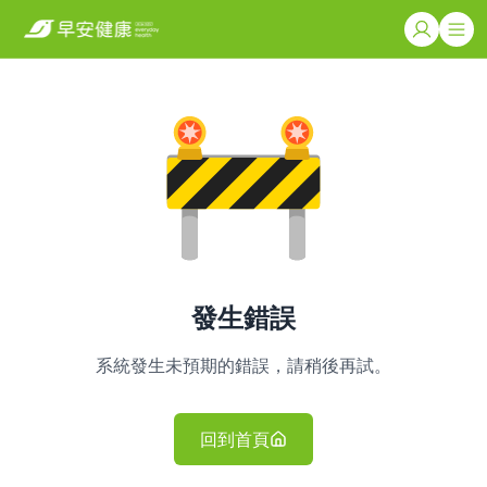
發生錯誤
系統發生未預期的錯誤，請稍後再試。
回到首頁