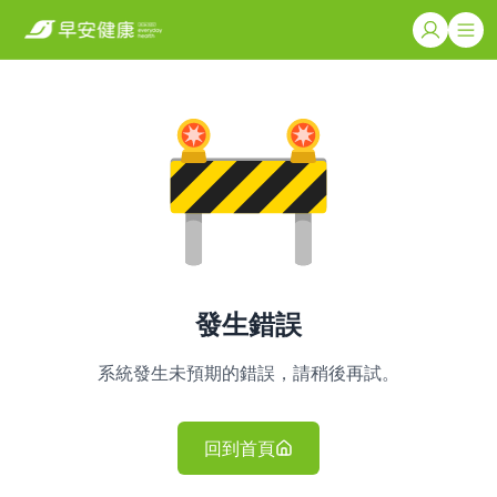
發生錯誤
系統發生未預期的錯誤，請稍後再試。
回到首頁