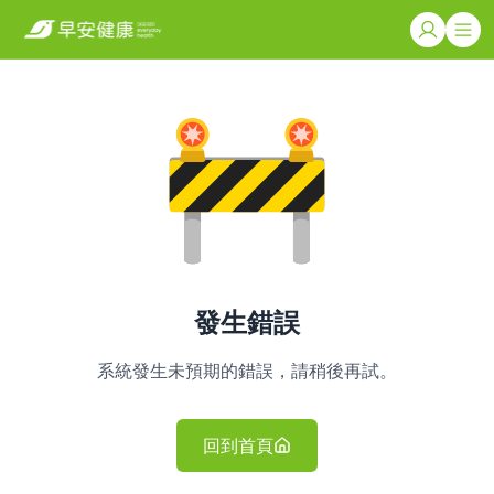
發生錯誤
系統發生未預期的錯誤，請稍後再試。
回到首頁