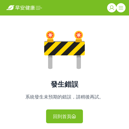
發生錯誤
系統發生未預期的錯誤，請稍後再試。
回到首頁