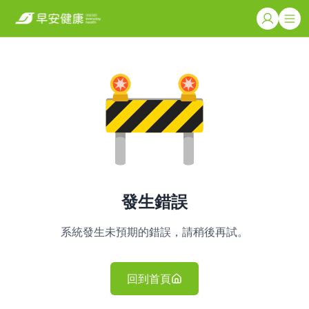
發生錯誤
系統發生未預期的錯誤，請稍後再試。
回到首頁