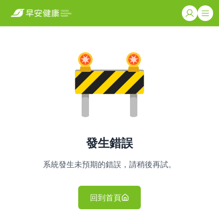
發生錯誤
系統發生未預期的錯誤，請稍後再試。
回到首頁