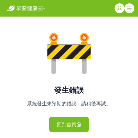
發生錯誤
系統發生未預期的錯誤，請稍後再試。
回到首頁