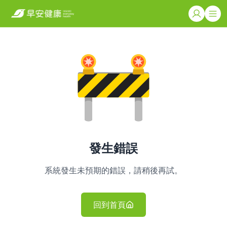
發生錯誤
系統發生未預期的錯誤，請稍後再試。
回到首頁