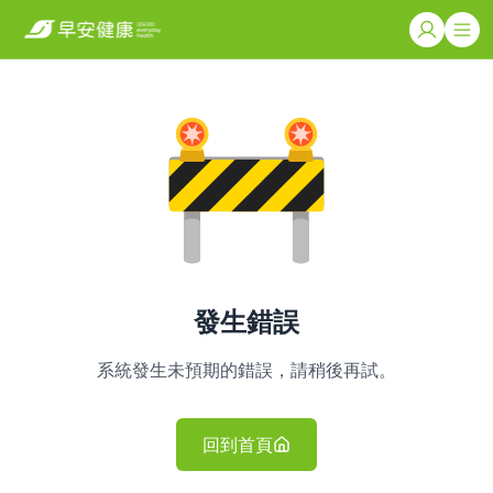
發生錯誤
系統發生未預期的錯誤，請稍後再試。
回到首頁