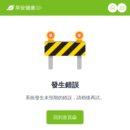
發生錯誤
系統發生未預期的錯誤，請稍後再試。
回到首頁