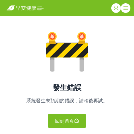
發生錯誤
系統發生未預期的錯誤，請稍後再試。
回到首頁