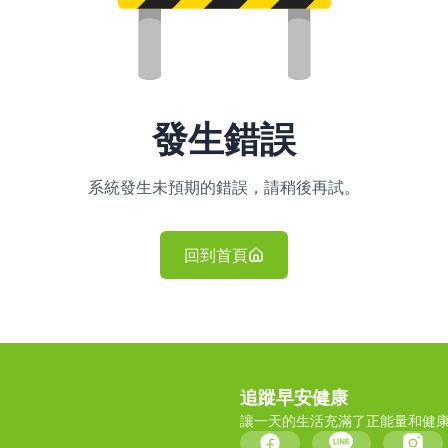
發生錯誤
系統發生未預期的錯誤，請稍後再試。
回到首頁
追蹤早安健康
讓一天的生活充滿了正能量和健