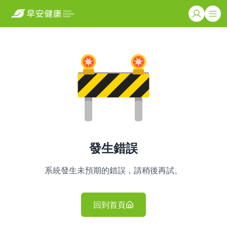
發生錯誤
系統發生未預期的錯誤，請稍後再試。
回到首頁