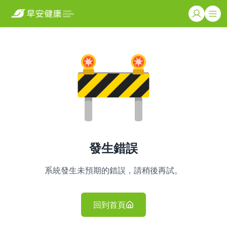
發生錯誤
系統發生未預期的錯誤，請稍後再試。
回到首頁