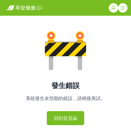
發生錯誤
系統發生未預期的錯誤，請稍後再試。
回到首頁