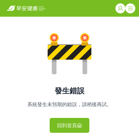
發生錯誤
系統發生未預期的錯誤，請稍後再試。
回到首頁