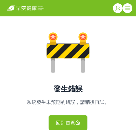
發生錯誤
系統發生未預期的錯誤，請稍後再試。
回到首頁