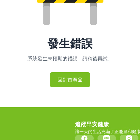
發生錯誤
系統發生未預期的錯誤，請稍後再試。
回到首頁
追蹤早安健康
讓一天的生活充滿了正能量和健