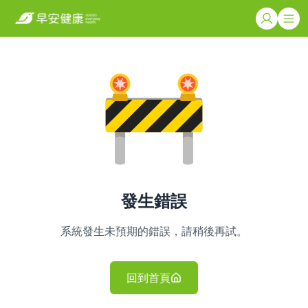
發生錯誤
系統發生未預期的錯誤，請稍後再試。
回到首頁