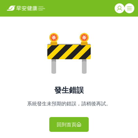
發生錯誤
系統發生未預期的錯誤，請稍後再試。
回到首頁