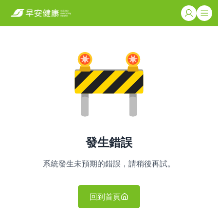
發生錯誤
系統發生未預期的錯誤，請稍後再試。
回到首頁