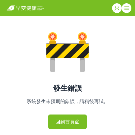
發生錯誤
系統發生未預期的錯誤，請稍後再試。
回到首頁