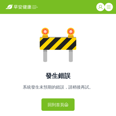
發生錯誤
系統發生未預期的錯誤，請稍後再試。
回到首頁