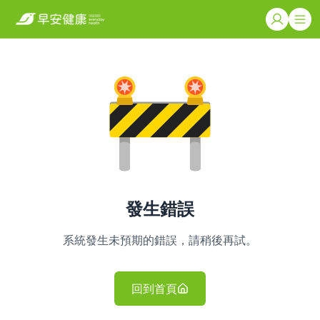
發生錯誤
系統發生未預期的錯誤，請稍後再試。
回到首頁