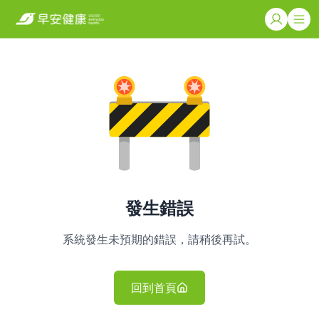
發生錯誤
系統發生未預期的錯誤，請稍後再試。
回到首頁