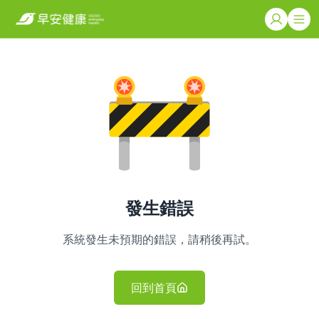
發生錯誤
系統發生未預期的錯誤，請稍後再試。
回到首頁