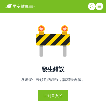
發生錯誤
系統發生未預期的錯誤，請稍後再試。
回到首頁