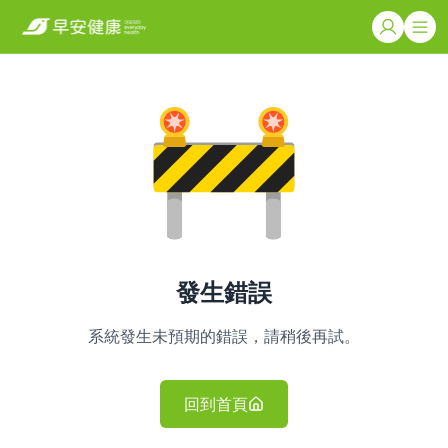
發生錯誤
系統發生未預期的錯誤，請稍後再試。
回到首頁