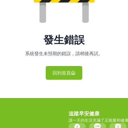
發生錯誤
系統發生未預期的錯誤，請稍後再試。
回到首頁
追蹤早安健康
讓一天的生活充滿了正能量和健