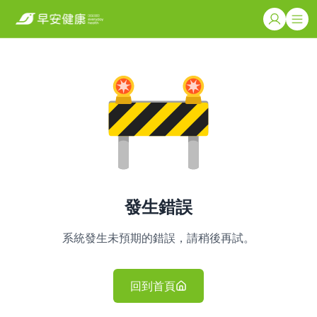
發生錯誤
系統發生未預期的錯誤，請稍後再試。
回到首頁