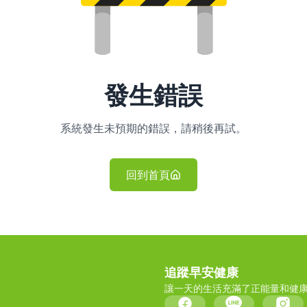
發生錯誤
系統發生未預期的錯誤，請稍後再試。
回到首頁
追蹤早安健康
讓一天的生活充滿了正能量和健