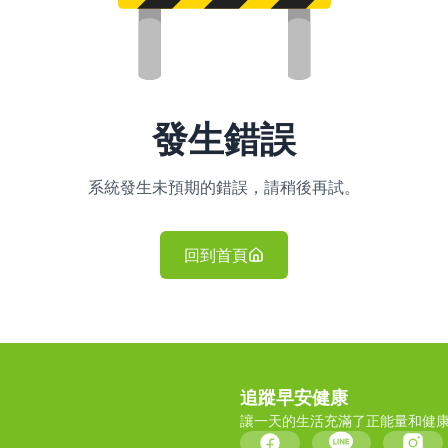
發生錯誤
系統發生未預期的錯誤，請稍後再試。
回到首頁
追蹤早安健康
讓一天的生活充滿了正能量和健