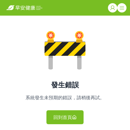
發生錯誤
系統發生未預期的錯誤，請稍後再試。
回到首頁