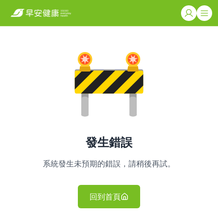
發生錯誤
系統發生未預期的錯誤，請稍後再試。
回到首頁