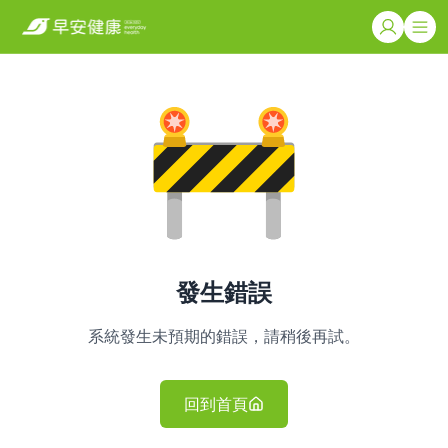
發生錯誤
系統發生未預期的錯誤，請稍後再試。
回到首頁