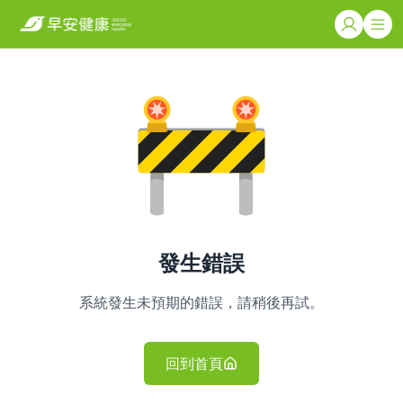
發生錯誤
系統發生未預期的錯誤，請稍後再試。
回到首頁