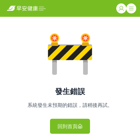
發生錯誤
系統發生未預期的錯誤，請稍後再試。
回到首頁