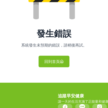
發生錯誤
系統發生未預期的錯誤，請稍後再試。
回到首頁
追蹤早安健康
讓一天的生活充滿了正能量和健