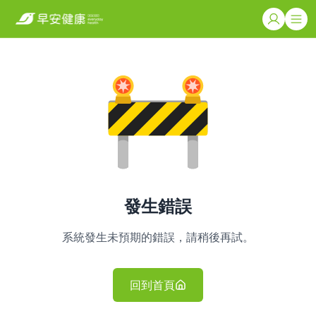
發生錯誤
系統發生未預期的錯誤，請稍後再試。
回到首頁