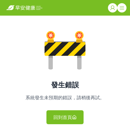
發生錯誤
系統發生未預期的錯誤，請稍後再試。
回到首頁