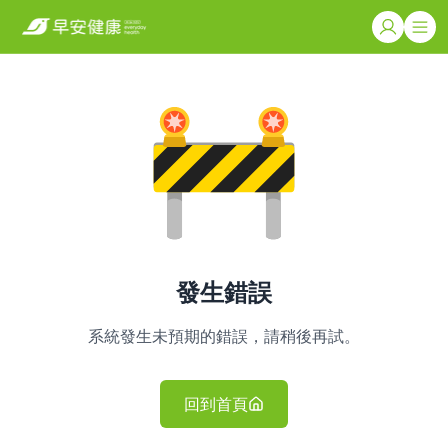
發生錯誤
系統發生未預期的錯誤，請稍後再試。
回到首頁