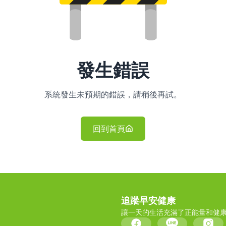
發生錯誤
系統發生未預期的錯誤，請稍後再試。
回到首頁
追蹤早安健康
讓一天的生活充滿了正能量和健