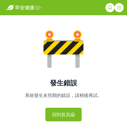
發生錯誤
系統發生未預期的錯誤，請稍後再試。
回到首頁