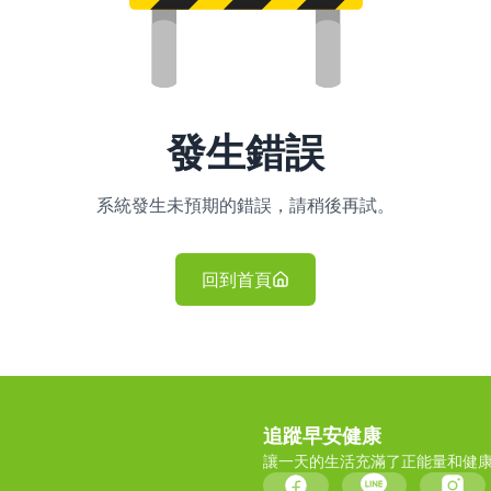
發生錯誤
系統發生未預期的錯誤，請稍後再試。
回到首頁
追蹤早安健康
讓一天的生活充滿了正能量和健