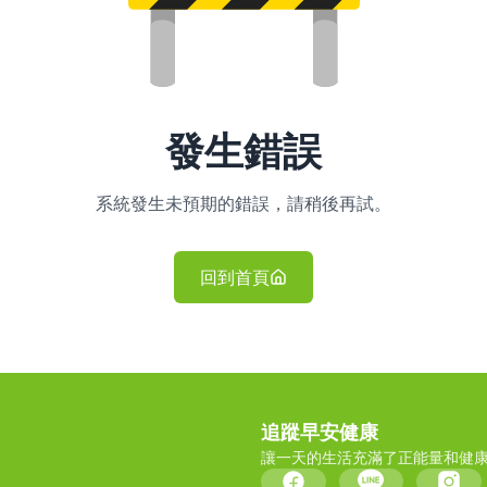
發生錯誤
系統發生未預期的錯誤，請稍後再試。
回到首頁
追蹤早安健康
讓一天的生活充滿了正能量和健