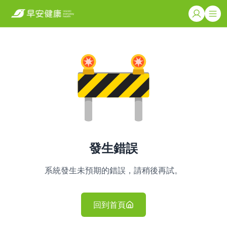
發生錯誤
系統發生未預期的錯誤，請稍後再試。
回到首頁