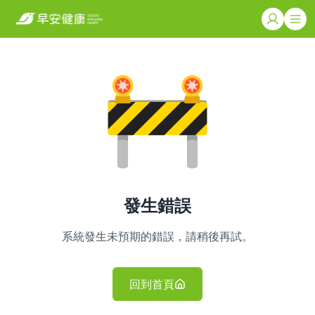
發生錯誤
系統發生未預期的錯誤，請稍後再試。
回到首頁