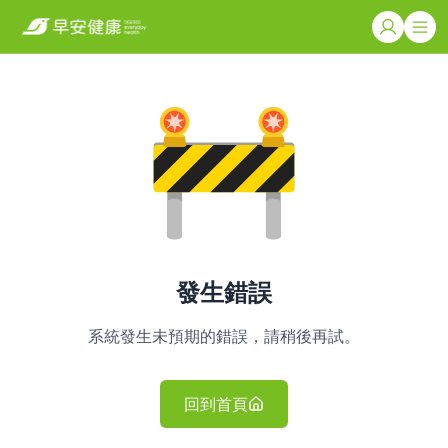
發生錯誤
系統發生未預期的錯誤，請稍後再試。
回到首頁